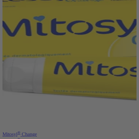
®
Mitosyl
Change