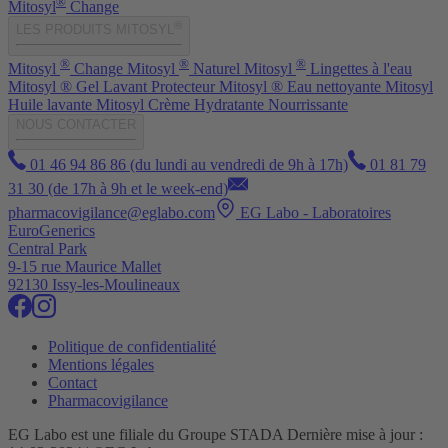
®
Mitosyl
Change
®
LES PRODUITS MITOSYL
®
®
®
Mitosyl
Change
Mitosyl
Naturel
Mitosyl
Lingettes à l'eau
Mitosyl ® Gel Lavant Protecteur
Mitosyl ® Eau nettoyante
Mitosyl
Huile lavante
Mitosyl Crème Hydratante Nourrissante
NOUS CONTACTER
01 46 94 86 86 (du lundi au vendredi de 9h à 17h)
01 81 79
31 30 (de 17h à 9h et le week-end)
pharmacovigilance@eglabo.com
EG Labo - Laboratoires
EuroGenerics
Central Park
9-15 rue Maurice Mallet
92130 Issy-les-Moulineaux
Politique de confidentialité
Mentions légales
Contact
Pharmacovigilance
EG Labo est une filiale du Groupe STADA Dernière mise à jour :