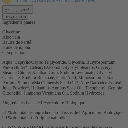
Certifié COSMOS
NATURAL
par Ecocert
Où acheter?
DESCRIPTION
Ingrédients phares
Glycérine
Aloe vera
Beurre de karité
Huile de jojoba
Composition
Aqua, Caprylic/Capric Triglyceride, Glycerin, Butyrospermum
Parkii Butter*, Cetearyl Alcohol, Glyceryl Stearate, Glyceryl
Stearate Citrate, Xanthan Gum, Sodium Levulinate, Glyceryl
Caprylate, Sodium Benzoate, Citric Acid, Monosodium Citrate,
Parfum, Simmondsia Chinensis Seed Oil*, Aloe Barbadensis Leaf
Juice Powder*, Helianthus Annuus Seed Oil, Tocopherol, Geraniol,
Citronellol, Juniperus Virginiana Oil, Sodium Hydroxide.
*Ingrédients issus de l’Agriculture Biologique.
21 % du total des ingrédients sont issus de l’Agriculture Biologique.
99 % du total est d’origine naturelle.
COSMOS NATURAL certifié par Ecocert Greenlife selon le