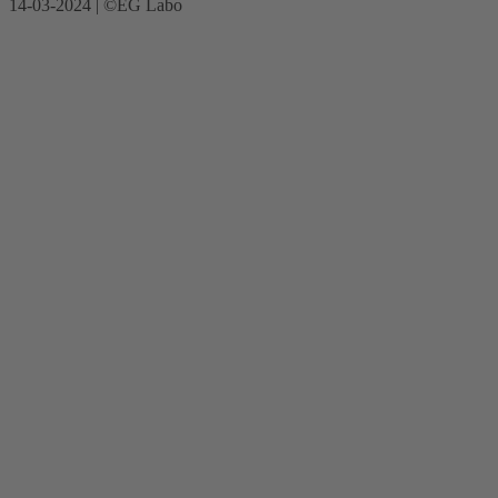
14-03-2024 | ©EG Labo