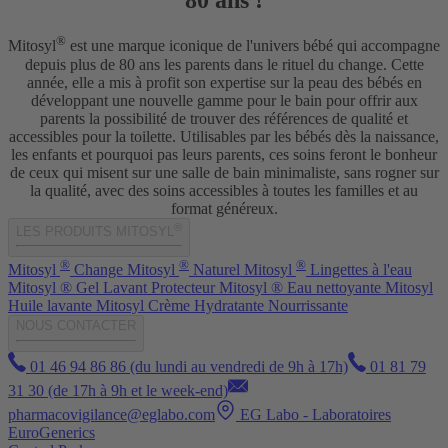
®
Mitosyl
est une marque iconique de l'univers bébé qui accompagne
depuis plus de 80 ans les parents dans le rituel du change. Cette
année, elle a mis à profit son expertise sur la peau des bébés en
développant une nouvelle gamme pour le bain pour offrir aux
parents la possibilité de trouver des références de qualité et
accessibles pour la toilette. Utilisables par les bébés dès la naissance,
les enfants et pourquoi pas leurs parents, ces soins feront le bonheur
de ceux qui misent sur une salle de bain minimaliste, sans rogner sur
la qualité, avec des soins accessibles à toutes les familles et au
format généreux.
®
LES PRODUITS MITOSYL
®
®
®
Mitosyl
Change
Mitosyl
Naturel
Mitosyl
Lingettes à l'eau
Mitosyl ® Gel Lavant Protecteur
Mitosyl ® Eau nettoyante
Mitosyl
Huile lavante
Mitosyl Crème Hydratante Nourrissante
NOUS CONTACTER
01 46 94 86 86 (du lundi au vendredi de 9h à 17h)
01 81 79
31 30 (de 17h à 9h et le week-end)
pharmacovigilance@eglabo.com
EG Labo - Laboratoires
EuroGenerics