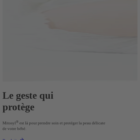
Le geste qui
protège
V
l
V
®
Mitosyl
est là pour prendre soin et protéger la peau délicate
a
de votre bébé.
J