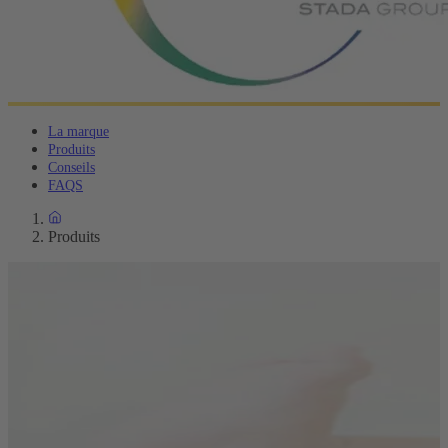
La marque
Produits
Conseils
FAQS
Produits