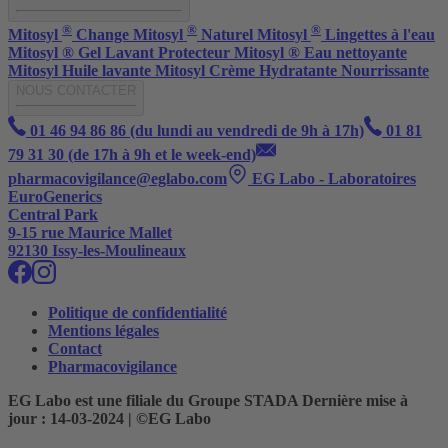
®
®
®
Mitosyl
Change
Mitosyl
Naturel
Mitosyl
Lingettes à l'eau
Mitosyl ® Gel Lavant Protecteur
Mitosyl ® Eau nettoyante
Mitosyl Huile lavante
Mitosyl Crème Hydratante Nourrissante
NOUS CONTACTER
01 46 94 86 86 (du lundi au vendredi de 9h à 17h)
01 81
79 31 30 (de 17h à 9h et le week-end)
pharmacovigilance@eglabo.com
EG Labo - Laboratoires
EuroGenerics
Central Park
9-15 rue Maurice Mallet
92130 Issy-les-Moulineaux
Politique de confidentialité
Mentions légales
Contact
Pharmacovigilance
EG Labo est une filiale du Groupe STADA Dernière mise à
jour : 14-03-2024 | ©EG Labo