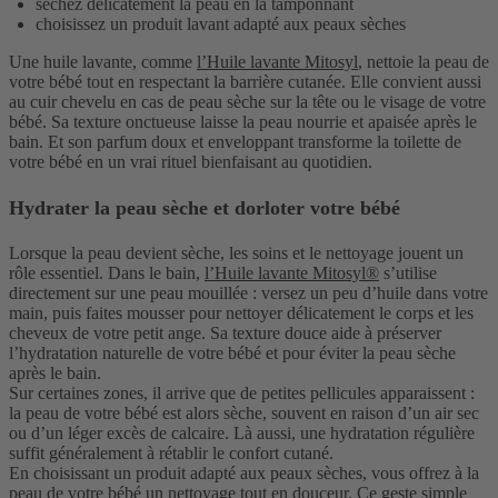
séchez délicatement la peau en la tamponnant
choisissez un produit lavant adapté aux peaux sèches
Une huile lavante, comme
l’Huile lavante Mitosyl
, nettoie la peau de
votre bébé tout en respectant la barrière cutanée.
Elle convient aussi
au cuir chevelu en cas de
peau sèche sur la tête ou le visage de votre
bébé. Sa texture onctueuse laisse la peau nourrie et apaisée après le
bain. Et son parfum doux et enveloppant transforme la toilette de
votre bébé en un vrai rituel bienfaisant au quotidien.
Hydrater la peau sèche et dorloter votre bébé
Lorsque la peau devient sèche, les soins et le nettoyage jouent un
rôle essentiel. Dans le bain,
l’Huile lavante Mitosyl®
s’utilise
directement sur une peau mouillée : versez un peu d’huile dans votre
main, puis faites mousser pour nettoyer délicatement le corps et les
cheveux de votre petit ange. Sa texture douce aide à préserver
l’hydratation naturelle de votre bébé et pour éviter la peau sèche
après le bain.
Sur certaines zones, il arrive que de petites pellicules apparaissent :
la peau de votre bébé est alors sèche, souvent en raison d’un air sec
ou d’un léger excès de calcaire. Là aussi, une hydratation régulière
suffit généralement à rétablir le confort cutané.
En choisissant un produit adapté aux peaux sèches, vous offrez à la
peau de votre bébé un nettoyage tout en douceur. Ce geste simple