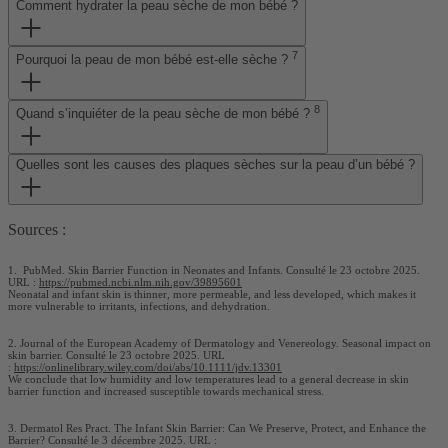
Comment hydrater la peau sèche de mon bébé ?
7
Pourquoi la peau de mon bébé est-elle sèche ?
8
Quand s’inquiéter de la peau sèche de mon bébé ?
Quelles sont les causes des plaques sèches sur la peau d’un bébé ?
Sources :
1. PubMed. Skin Barrier Function in Neonates and Infants. Consulté le 23 octobre 2025.
URL :
https://pubmed.ncbi.nlm.nih.gov/39895601
Neonatal and infant skin is thinner, more permeable, and less developed, which makes it
more vulnerable to irritants, infections, and dehydration.
2. Journal of the European Academy of Dermatology and Venereology. Seasonal impact on
skin barrier. Consulté le 23 octobre 2025. URL
:
https://onlinelibrary.wiley.com/doi/abs/10.1111/jdv.13301
We conclude that low humidity and low temperatures lead to a general decrease in skin
barrier function and increased susceptible towards mechanical stress.
3. Dermatol Res Pract. The Infant Skin Barrier: Can We Preserve, Protect, and Enhance the
Barrier? Consulté le 3 décembre 2025. URL :