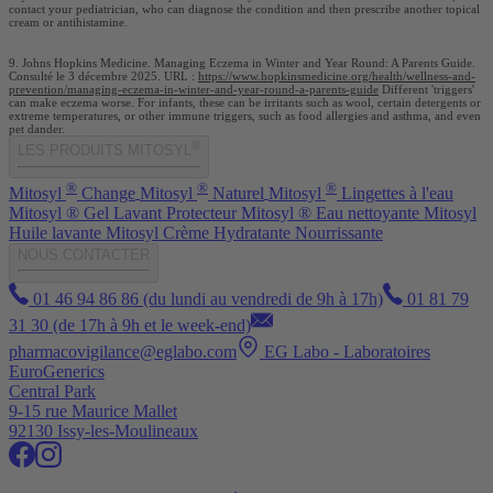
contact your pediatrician, who can diagnose the condition and then prescribe another topical
cream or antihistamine.
9. Johns Hopkins Medicine. Managing Eczema in Winter and Year Round: A Parents Guide.
Consulté le 3 décembre 2025. URL :
https://www.hopkinsmedicine.org/health/wellness-and-
prevention/managing-eczema-in-winter-and-year-round-a-parents-guide
Different 'triggers'
can make eczema worse. For infants, these can be irritants such as wool, certain detergents or
extreme temperatures, or other immune triggers, such as food allergies and asthma, and even
pet dander.
®
LES PRODUITS MITOSYL
®
®
®
Mitosyl
Change
Mitosyl
Naturel
Mitosyl
Lingettes à l'eau
Mitosyl ® Gel Lavant Protecteur
Mitosyl ® Eau nettoyante
Mitosyl
Huile lavante
Mitosyl Crème Hydratante Nourrissante
NOUS CONTACTER
01 46 94 86 86 (du lundi au vendredi de 9h à 17h)
01 81 79
31 30 (de 17h à 9h et le week-end)
pharmacovigilance@eglabo.com
EG Labo - Laboratoires
EuroGenerics
Central Park
9-15 rue Maurice Mallet
92130 Issy-les-Moulineaux