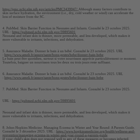
https://pmc.ncbi.nlm.nih.gov/articles/PMC3439947/
Although many factors contribute to
skin surface hydration, the environment (i.e., dry, cold weather or wind) can accelerate the
loss of moisture from the SC.
4. PubMed. Skin Barrier Function in Neonates and Infants. Consulté le 23 octobre 2025.
URL :
https://pubmed.ncbi.nlm.nih.gov/39895601
Neonatal and infant skin is thinner, more permeable, and less developed, which makes it
more vulnerable to irritants, infections, and dehydration.
5. Assurance Maladie. Donner le bain à un bébé. Consulté le 23 octobre 2025. URL
:
https://www.ameli.fr/assure/sante/bons-gestes/bebe/donner-bain-bebe
Le bain peut être quotidien, surtout si votre nourrisson apprécie particulièrement ce moment.
Toutefois, baigner un nourrisson tous les deux ou trois jours reste suffisant.
6. Assurance Maladie. Donner le bain à un bébé. Consulté le 23 octobre 2025. URL
:
https://www.ameli.fr/assure/sante/bons-gestes/bebe/donner-bain-bebe
7. PubMed. Skin Barrier Function in Neonates and Infants. Consulté le 23 octobre 2025.
URL :
https://pubmed.ncbi.nlm.nih.gov/39895601
Neonatal and infant skin is thinner, more permeable, and less developed, which makes it
more vulnerable to irritants, infections, and dehydration.
8. Johns Hopkins Medicine. Managing Eczema in Winter and Year Round: A Parents Guide.
Consulté le 3 décembre 2025. URL :
https://www.hopkinsmedicine.org/health/wellness-and-
prevention/managing-eczema-in-winter-and-year-round-a-parents-guide
If your child's skin does not respond well to any of these measures or becomes infected,